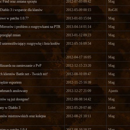
c Find oraz zmiana sprzętu
2012-07-03 09:42
Mag
 Diablo 3 i wsparcie dla klanów
2012-05-09 00:15
RoGH
owe w patchu 1.0.7?
2013-01-03 15:04
Mag
 Mirrorów i problem z rozgrywkami na PTR
2013-04-14 01:14
Mag
 przegląd zmian
2013-01-12 09:23
Mag
 uniemożliwiający rozgrywkę i lista kodów
2012-05-16 09:54
Mag
2012-04-17 16:05
Mag
izzarda na zamieszanie z PvP
2012-12-15 23:20
Mag
h klientów Battle.net - Twoich też!
2012-08-10 09:47
Mag
 będzie esportem
2012-11-25 16:39
Mag
eathmatch anulowany
2012-12-27 21:09
Ajantis
erów są już dostępne!
2012-08-08 14:42
Mag
any w Diablo 3
2012-05-29 07:46
Lolet
mów mistrzowskich oraz kolejna
2012-08-21 10:11
Mag
ian w patchu 1.0.4
2012-08-10 18:37
Mag