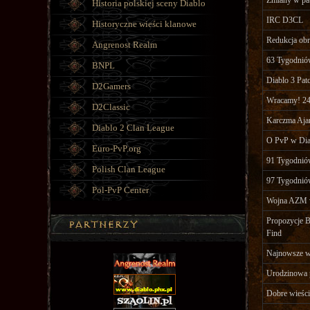
Zmiany w pat
Historia polskiej sceny Diablo
IRC D3CL
Historyczne wieści klanowe
Redukcja ob
Angrenost Realm
63 Tygodnió
BNPL
Diablo 3 Pat
D2Gamers
Wracamy! 24
D2Classic
Karczma Ajan
Diablo 2 Clan League
O PvP w Dia
Euro-PvP.org
91 Tygodnió
Polish Clan League
97 Tygodnió
Pol-PvP Center
Wojna AZM v
Propozycje B
Find
Najnowsze w
Urodzinowa 
Dobre wieści