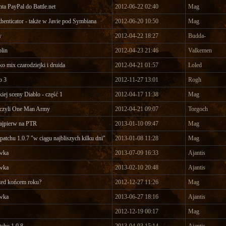
ta PayPal do Battle.net
2012-06-22 02:40
Mag
thenticator - także w Javie pod Symbiana
2012-06-20 10:50
Mag
y
2012-04-22 18:27
Budda-
lin
2012-04-23 21:46
Valkemen
ko mix czarodziejki i druida
2012-04-21 01:57
Loled
o 3
2012-11-27 13:01
Rogh
kiej sceny Diablo - część 1
2012-04-17 11:38
Mag
 czyli One Man Army
2012-04-21 09:07
Torgoch
najpierw na PTR
2013-01-10 09:47
Mag
patchu 1.0.7 "w ciągu najbliszych kilku dni"
2013-01-08 11:28
Mag
wka
2013-07-09 16:33
Ajantis
wka
2013-02-10 20:48
Ajantis
zed końcem roku?
2012-12-27 11:26
Mag
wka
2013-06-27 18:16
Ajantis
2012-12-19 00:17
Mag