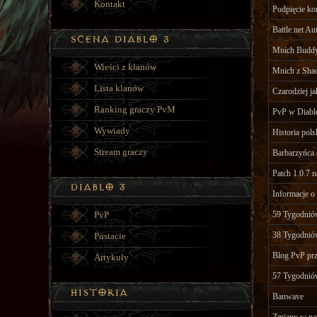
Kontakt
Podpięcie kon
Battle.net Au
Mnich Budd
Wieści z klanów
Mnich z Shao
Lista klanów
Czarodziej ja
Ranking graczy PvM
PvP w Diabl
Wywiady
Historia pols
Stream graczy
Barbarzyńca
Patch 1.0.7 
Informacje o 
PvP
59 Tygodnió
38 Tygodnió
Postacie
Blog PvP pr
Artykuły
57 Tygodnió
Banwave