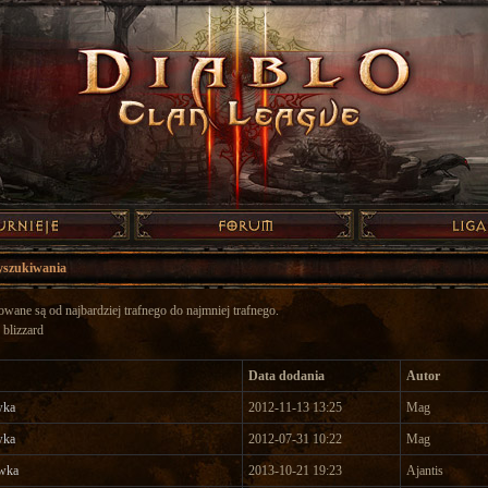
yszukiwania
wane są od najbardziej trafnego do najmniej trafnego.
 blizzard
Data dodania
Autor
wka
2012-11-13 13:25
Mag
wka
2012-07-31 10:22
Mag
wka
2013-10-21 19:23
Ajantis