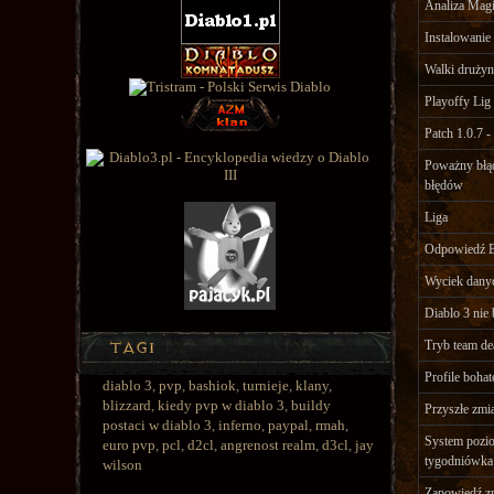
Analiza Magi
Instalowanie
Walki drużyn
Playoffy Lig
Patch 1.0.7 -
Poważny błąd
błędów
Liga
Odpowiedź Bl
Wyciek danyc
Diablo 3 nie
Tryb team d
Profile bohat
diablo 3
,
pvp
,
bashiok
,
turnieje
,
klany
,
blizzard
,
kiedy pvp w diablo 3
,
buildy
Przyszłe zmi
postaci w diablo 3
,
inferno
,
paypal
,
rmah
,
System pozio
euro pvp
,
pcl
,
d2cl
,
angrenost realm
,
d3cl
,
jay
tygodniówka
wilson
Zapowiedź zm