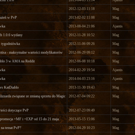
chu 1.0.8
2013-04-03 15:14
Ajantis
2012-12-03 11:18
Mag
rażeń w PvP
2013-02-02 11:08
Mag
wka
2013-08-04 21:06
Ajantis
ch 1.0.6 wydany
2012-11-28 10:52
Mag
 tygodniówka
2012-11-06 09:26
Mag
tisa - maksymalne wartości modyfikatorów
2012-06-29 09:12
Mag
blo 3 w AMA na Reddit
2012-06-08 10:18
Mag
wka
2014-02-20 19:54
Ajantis
wka
2014-04-03 23:16
Ajantis
s KatDiablo
2013-11-30 19:43
Mag
lizzarda związane ze zmianą sprzetu do Magic
2012-07-04 09:22
Mag
ieści dotyczące PvP
2012-07-23 09:49
Mag
promocja +MF i +EXP od 15 do 21 maja
2013-05-15 15:06
Mag
 na temat PvP?
2012-04-29 10:23
Mag