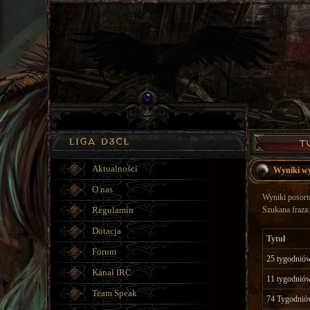
Aktualności
Wyniki w
O nas
Wyniki posorto
Regulamin
Szukana fraza:
Dotacja
Tytuł
Forum
25 tygodnió
Kanał IRC
11 tygodnió
Team Speak
74 Tygodnió