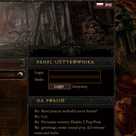
Login:
Hasło:
Zarejestruj
Re: Ktoś jeszcze wchodzi na te forum?
Re: Czy
Re: Prywatne serwery Diablo 2 Pvp/Pvm
Re: greetings, some casual pvp, d2r release
team and hello