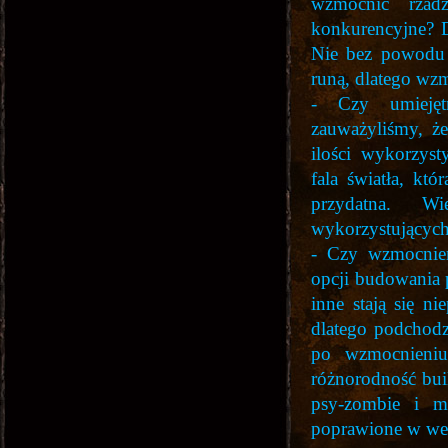
wzmocnić rzadz
konkurencyjne? D
Nie bez powodu j
runą, dlatego wzm
- Czy umiejęt
zauważyliśmy, że
ilości wykorzys
fala światła, któ
przydatna. Wi
wykorzystujących
- Czy wzmocnien
opcji budowania 
inne stają się ni
dlatego podchodz
po wzmocnieniu 
różnorodność bui
psy-zombie i m
poprawione w wer