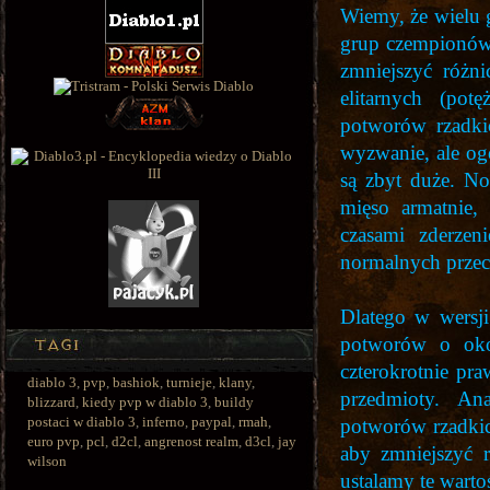
Wiemy, że wielu g
grup czempionów 
zmniejszyć różn
elitarnych (pot
potworów rzadkic
wyzwanie, ale og
są zbyt duże. No
mięso armatnie,
czasami zderzen
normalnych przec
Dlatego w wersj
potworów o oko
czterokrotnie pr
diablo 3
,
pvp
,
bashiok
,
turnieje
,
klany
,
przedmioty. An
blizzard
,
kiedy pvp w diablo 3
,
buildy
postaci w diablo 3
,
inferno
,
paypal
,
rmah
,
potworów rzadkic
euro pvp
,
pcl
,
d2cl
,
angrenost realm
,
d3cl
,
jay
aby zmniejszyć 
wilson
ustalamy te warto