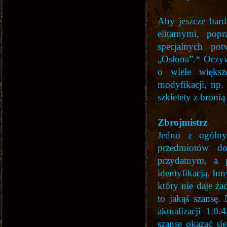
Aby jeszcze bard
elitarnymi, pop
specjalnych po
„Osłona”.* Oczyw
o wiele więks
modyfikacji, np.
szkielety z broni
Zbrojmistrz
Jedno z ogólny
przedmiotów do
przydatnym, a 
identyfikacją. In
który nie daje ża
to jakąś szansę.
aktualizacji 1.0
szansę okazać s