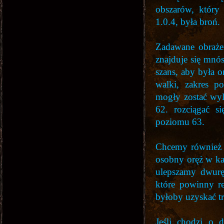
obszarów, który
1.0.4, była broń.
Zadawane obrażeni
znajduje się mnó
szans, aby była o
walki, zakres p
mogły zostać wyl
62. rozciągać s
poziomu 63.
Chcemy również z
osobny oręż w każ
ulepszamy dwuręc
które powinny re
byłoby uzyskać t
Jeśli chodzi o 