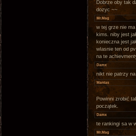
Dobrze oby tak d
dozyc ~~
Mr.Mag
w tej grze nie ma
kims. niby jest j
konieczna jest ja
wlasnie ten od pv
na te achievmenty
Damx
nikt nie patrzy na
Mantas
Powinni zrobić t
początek.
Damx
te rankingi sa w
Mr.Mag