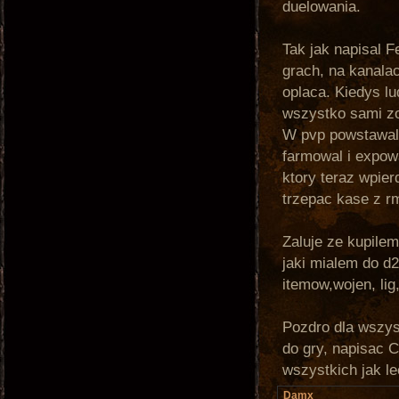
duelowania.
Tak jak napisal F
grach, na kanalac
oplaca. Kiedys lud
wszystko sami z
W pvp powstawaly 
farmowal i expowa
ktory teraz wpie
trzepac kase z r
Zaluje ze kupilem 
jaki mialem do d2
itemow,wojen, lig,
Pozdro dla wszys
do gry, napisac 
wszystkich jak le
Damx