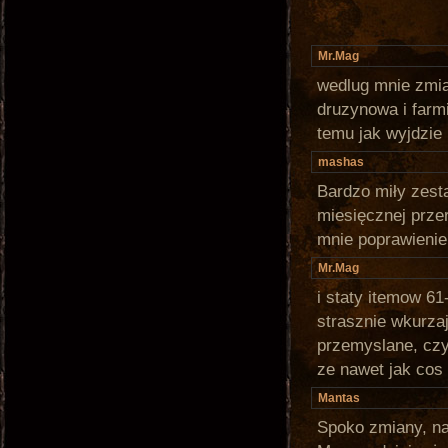
Mr.Mag
wedlug mnie zmian
druzynowa i farmi
temu jak wyjdzie
mashas
Bardzo miły zest
miesięcznej przer
mnie poprawienie
Mr.Mag
i staty itemow 61-
strasznie wkurza
przemyslane, czyl
ze nawet jak cos 
Mantas
Spoko zmiany, na