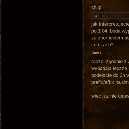
chlip!
Inter
jak interpretujec
po 1.04 beda wyp
ze znerfieniem a
itemkach?
Damx
raczej zgodnie z
wypadaja lepsze -
podejscie do 2h 
prefix/affix na d
wiec juz nie usta