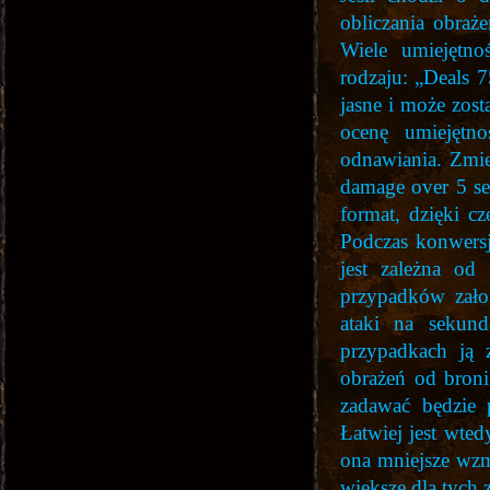
obliczania obraż
Wiele umiejętno
rodzaju: „Deals 
jasne i może zost
ocenę umiejętno
odnawiania. Zmi
damage over 5 se
format, dzięki cz
Podczas konwersj
jest zależna od
przypadków założ
ataki na sekun
przypadkach ją 
obrażeń od broni
zadawać będzie 
Łatwiej jest wted
ona mniejsze wzmo
większe dla tych 