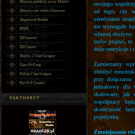
Historia polskiej sceny Diablo
swojego współczy
Historyczne wieści klanowe
od tego, czy w
uśrednianie zna
Angrenost Realm
nie wymagało ku
BNPL
własnej drużyny.
D2Gamers
znów pojawi, to 
D2Classic
duże restrykcje i
Diablo 2 Clan League
Zamierzamy wpro
Euro-PvP.org
obniżyć mnożnik
Polish Clan League
przy dołączaniu
Pol-PvP Center
jednakowy dla 
skalowany, jak 
współpracy będ
skuteczność fa
pojedynkę.
Zmniejszanie ró