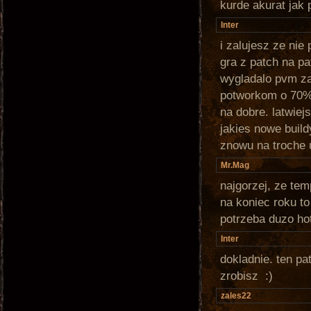
kurde akurat jak 
Inter
i zalujesz ze nie
gra z patch na pa
wygladalo pvm za
potworkom o 70%
na dobre. latwiej
jakies nowe build
znowu na troche 
Mr.Mag
najgorzej, ze te
na koniec roku t
potrzeba duzo hot
Inter
dokladnie. ten p
zrobisz :)
zales22