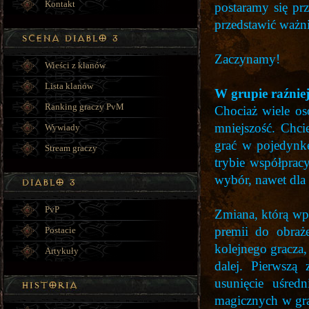
Kontakt
postaramy się pr
przedstawić ważni
Zaczynamy!
Wieści z klanów
Lista klanów
W grupie raźnie
Ranking graczy PvM
Chociaż wiele os
mniejszość. Chci
Wywiady
grać w pojedynkę,
Stream graczy
trybie współprac
wybór, nawet dla 
PvP
Zmiana, którą wpr
premii do obraż
Postacie
kolejnego gracza,
Artykuły
dalej. Pierwszą 
usunięcie uśred
magicznych w gra