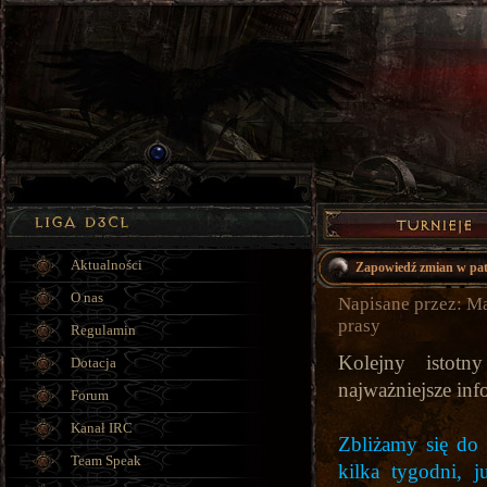
Aktualności
Zapowiedź zmian w pat
O nas
Napisane przez: Ma
prasy
Regulamin
Kolejny istotn
Dotacja
najważniejsze inf
Forum
Kanał IRC
Zbliżamy się do 
Team Speak
kilka tygodni, 