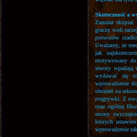
Skuteczność a w
Zamiast skupiać 
graczy woli racze
potworów rzadki
Uważamy, że mech
jak najskuteczn
motywowany do s
stwory wpadają w
wydawać się to
wprowadzenie do
obrażeń na sekund
rozgrywki. Z uwa
oraz ogólną filo
strony zwyczajn
których ustawien
wprowadzenie tak