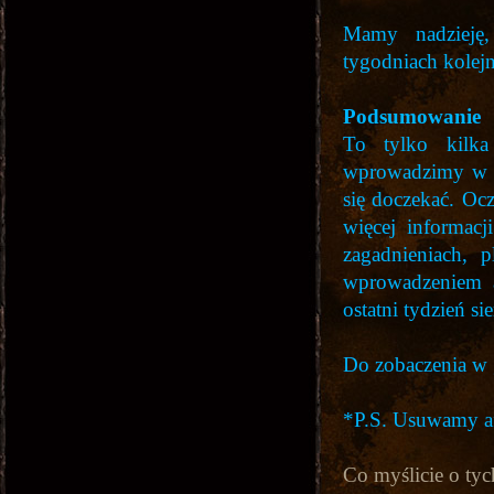
Mamy nadzieję,
tygodniach kolej
Podsumowanie
To tylko kilka
wprowadzimy w w
się doczekać. Oc
więcej informacj
zagadnieniach, 
wprowadzeniem ak
ostatni tydzień sie
Do zobaczenia w 
*P.S. Usuwamy af
Co myślicie o ty