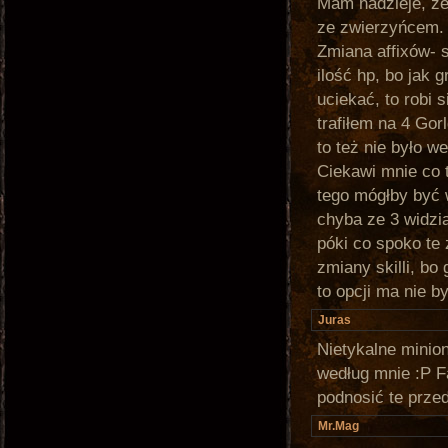
Mam nadzieje, że
ze zwierzyńcem.
Zmiana affixów- s
ilość hp, bo jak g
uciekać, to robi 
trafiłem na 4 Gor
to też nie było we
Ciekawi mnie co 
tego mógłby być w
chyba ze 3 widzia
póki co spoko te
zmiany skilli, bo 
to opcji ma nie b
Juras
Nietykalne minion
według mnie :P F
podnosić te prze
Mr.Mag