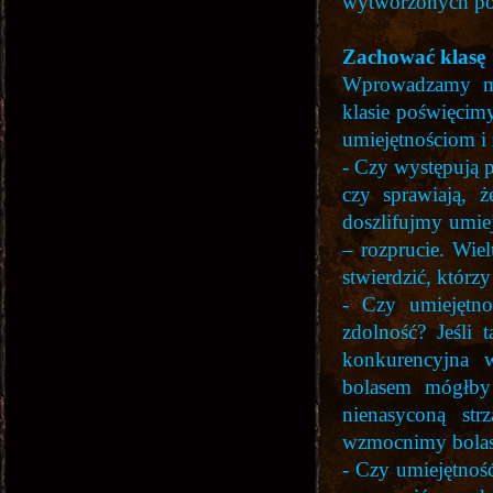
wytworzonych po 
Zachować klasę
Wprowadzamy mas
klasie poświęcim
umiejętnościom i 
- Czy występują p
czy sprawiają, ż
doszlifujmy umie
– rozprucie. Wie
stwierdzić, którz
- Czy umiejętno
zdolność? Jeśli 
konkurencyjna w
bolasem mógłby
nienasyconą st
wzmocnimy bolas,
- Czy umiejętność