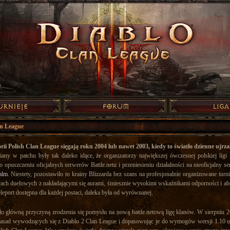
an League
orii Polish Clan League sięgają roku 2004 lub nawet 2003, kiedy to światło dzienne ujrza
ny w patchu były tak daleko idące, że organizatorzy największej ówczesnej polskiej lig
 opuszczeniu oficjalnych serwerów Battle.netu i przeniesieniu działalności na nieoficjalny 
alm
. Niestety, pozostawiło to krainy Blizzarda bez szans na profesjonalnie organizowane turn
rach duelowych z nakładającymi się aurami, śmiesznie wysokimi wskaźnikami odporności i abso
leport dostępna dla każdej postaci, daleka była od wyrównanej.
ło główną przyczyną zrodzenia się pomysłu na nową battle.netową ligę klanów. W sierpniu 200
 zasad wywodzących się z Diablo 2 Clan League i dopasowując je do wymogów wersji 1.10 