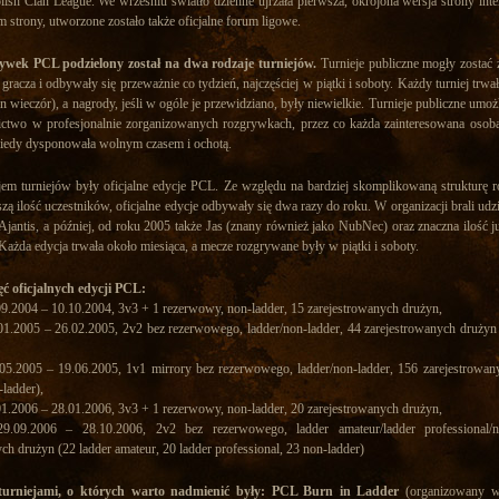
olish Clan League. We wrześniu światło dzienne ujrzała pierwsza, okrojona wersja strony int
m strony, utworzone zostało także oficjalne forum ligowe.
ywek PCL podzielony został na dwa rodzaje turniejów.
Turnieje publiczne mogły zostać
gracza i odbywały się przeważnie co tydzień, najczęściej w piątki i soboty. Każdy turniej trwał
n wieczór), a nagrody, jeśli w ogóle je przewidziano, były niewielkie. Turnieje publiczne umo
nictwo w profesjonalnie zorganizowanych rozgrywkach, przez co każda zainteresowana osob
kiedy dysponowała wolnym czasem i ochotą.
em turniejów były oficjalne edycje PCL. Ze względu na bardziej skomplikowaną strukturę 
zą ilość uczestników, oficjalne edycje odbywały się dwa razy do roku. W organizacji brali udz
 i Ajantis, a później, od roku 2005 także Jas (znany również jako NubNec) oraz znaczna ilość
Każda edycja trwała około miesiąca, a mecze rozgrywane były w piątki i soboty.
ęć oficjalnych edycji PCL:
9.2004 – 10.10.2004, 3v3 + 1 rezerwowy, non-ladder, 15 zarejestrowanych drużyn,
1.2005 – 26.02.2005, 2v2 bez rezerwowego, ladder/non-ladder, 44 zarejestrowanych drużyn 
5.2005 – 19.06.2005, 1v1 mirrory bez rezerwowego, ladder/non-ladder, 156 zarejestrowan
-ladder),
1.2006 – 28.01.2006, 3v3 + 1 rezerwowy, non-ladder, 20 zarejestrowanych drużyn,
09.2006 – 28.10.2006, 2v2 bez rezerwowego, ladder amateur/ladder professional/n
ch drużyn (22 ladder amateur, 20 ladder professional, 23 non-ladder)
 turniejami, o których warto nadmienić były: PCL Burn in Ladder
(organizowany w