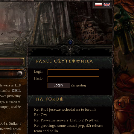
Login:
Hasło:
ła wersja 1.10
Zarejestruj
i klanów
D2CL
serwer prywatny
ieje, a walka w
rpcji, a także
Re: Ktoś jeszcze wchodzi na te forum?
Re: Czy
Re: Prywatne serwery Diablo 2 Pvp/Pvm
4 r. Striker i
Re: greetings, some casual pvp, d2r release
utworzyli nową
team and hello