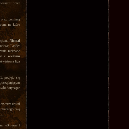
owanymi przez
2 oraz Komnatą
rum, na które
zacjom.
Niemal
dczas Ladder
enie nieznane
ie z wieloma
noświatowa liga
L podjęło się
 początkującym
ówki dotyczące
otwarty został
z obecnego całą
ni.
mi: eXtreme I