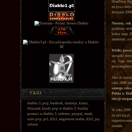
HeadShot. Na
na żywo dotyc
listopada 2006
Niestety, ro
problemy tech
końca maja 20
zamknięte, a co
Wielki powró
zastąpiło dot
się. Liga ot
poszczególnyc
Jako że koszt
roku 2008 stro
samego roku,
Polski w Diab
edycje zorgan
diablo 3
,
pvp
,
bashiok
,
turnieje
,
klany
,
blizzard
,
kiedy pvp w diablo 3
,
buildy
W roku 2009 P
postaci w diablo 3
,
inferno
,
paypal
,
rmah
,
na pcl.org.pl
euro pvp
,
pcl
,
d2cl
,
angrenost realm
,
d3cl
,
jay
organizowania
wilson
zmalała.