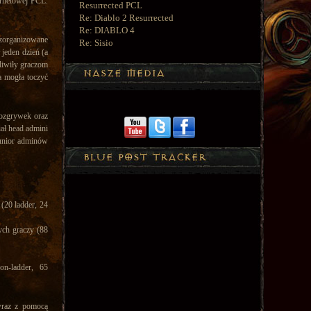
ernetowej PCL.
Resurrected PCL
Re: Diablo 2 Resurrected
Re: DIABLO 4
 zorganizowane
Re: Sisio
 jeden dzień (a
żliwiły graczom
a mogła toczyć
rozgrywek oraz
iał head admini
 junior adminów
(20 ladder, 24
ych graczy (88
on-ladder, 65
raz z pomocą