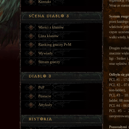
organizację P
Kontakt
Wraz ze starte
System rozgr
przez każdego 
właściwie jede
Wieści z klanów
częste uczest
Lista klanów
walki wtedy, 
Ranking graczy PvM
Drugim rodzaj
Wywiady
znacznie więks
ligi - Striker
Stream graczy
oraz sędziów. 
Odbyło się pi
PCL #1 – 17.0
PCL #2 – 07.0
PvP
non-ladder),
PCL #3 – 18.0
Postacie
ladder, 68 non
Artykuły
PCL #4 – 06.0
PCL #5 – 29.
zarejestrowany
Pozostałymi