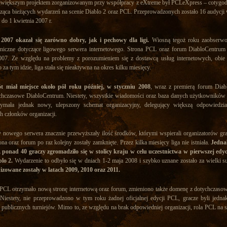
jwiększym projektem zorganizowanym przy współpracy z eXtreme był PCLeXpress – cotygod
ząca bieżących wydarzeń na scenie Diablo 2 oraz PCL. Przeprowadzonych zostało 16 audycji 
 do 1 kwietnia 2007 r.
k 2007 okazał się zarówno dobry, jak i pechowy dla ligi.
Wiosną tegoż roku zaobserw
niczne dotyczące ligowego serwera internetowego. Strona PCL oraz forum DiabloCentrum
07. Ze względu na problemy z porozumieniem się z dostawcą usług internetowych, obie 
 za tym idzie, liga stała się nieaktywna na okres kilku miesięcy.
t miał miejsce około pół roku później, w styczniu 2008
, wraz z premierą forum Diab
ychczasowe DiabloCentrum. Niestety, wszystkie wiadomości oraz baza danych użytkowników
rzymała jednak nowy, ulepszony schemat organizacyjny, delegujący większą odpowiedzia
h członków organizacji.
y nowego serwera znacznie przewyższały ilość środków, którymi wspierali organizatorów gr
na oraz forum po raz kolejny zostały zamknięte. Przez kilka miesięcy liga nie istniała.
Jedna
 ponad 40 graczy zgromadziło się w stolicy kraju w celu uczestnictwa w pierwszej edyc
lo 2.
Wydarzenie to odbyło się w dniach 1-2 maja 2008 i szybko uznane zostało za wielki s
izowane zostały w latach 2009, 2010 oraz 2011.
CL otrzymało nową stronę internetową oraz forum, zmieniono także domenę z dotychczasow
. Niestety, nie przeprowadzono w tym roku żadnej oficjalnej edycji PCL, gracze byli jedna
 publicznych turniejów. Mimo to, ze względu na brak odpowiedniej organizacji, rola PCL na s