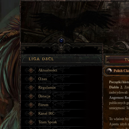
Aktualności
Polish Cl
O nas
Początki hist
Regulamin
Diablo 2.
Zmia
zadecydowali o
Dotacja
Angrenost Re
publicznych g
Forum
umiejętność Te
Kanał IRC
To właśnie by
Team Speak
Ajantis użyli