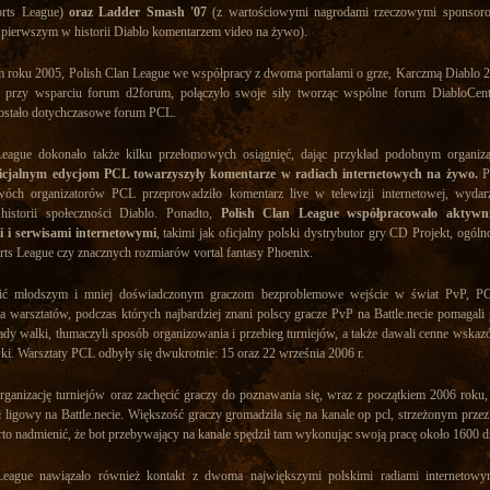
orts League)
oraz Ladder Smash '07
(z wartościowymi nagrodami rzeczowymi sponsor
z pierwszym w historii Diablo komentarzem video na żywo).
 roku 2005, Polish Clan League we współpracy z dwoma portalami o grze, Karczmą Diablo 
e przy wsparciu forum d2forum, połączyło swoje siły tworząc wspólne forum DiabloCent
zostało dotychczasowe forum PCL.
League dokonało także kilku przełomowych osiągnięć, dając przykład podobnym organi
icjalnym edycjom PCL towarzyszyły komentarze w radiach internetowych na żywo.
Po
óch organizatorów PCL przeprowadziło komentarz live w telewizji internetowej, wydarz
historii społeczności Diablo. Ponadto,
Polish Clan League współpracowało aktywn
i i serwisami internetowymi
, takimi jak oficjalny polski dystrybutor gry CD Projekt, ogól
orts League czy znacznych rozmiarów vortal fantasy Phoenix.
ć młodszym i mniej doświadczonym graczom bezproblemowe wejście w świat PvP, PC
a warsztatów, podczas których najbardziej znani polscy gracze PvP na Battle.necie pomagali
ady walki, tłumaczyli sposób organizowania i przebieg turniejów, a także dawali cenne wskaz
ki. Warsztaty PCL odbyły się dwukrotnie: 15 oraz 22 września 2006 r.
rganizację turniejów oraz zachęcić graczy do poznawania się, wraz z początkiem 2006 roku, 
ł ligowy na Battle.necie. Większość graczy gromadziła się na kanale op pcl, strzeżonym prze
rto nadmienić, że bot przebywający na kanale spędził tam wykonując swoją pracę około 1600 d
League nawiązało również kontakt z dwoma największymi polskimi radiami internetowy