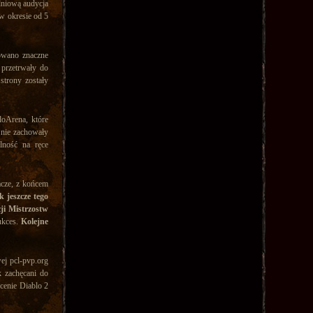
niową audycja
w okresie od 5
owano znaczne
 przetrwały do
strony zostały
loArena, które
 nie zachowały
lność na ręce
acze, z końcem
k jeszcze tego
ji Mistrzostw
ukces.
Kolejne
ej pcl-pvp.org
k zachęcani do
cenie Diablo 2