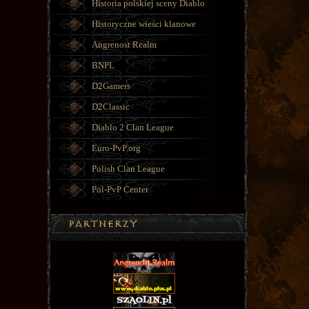
Historia polskiej sceny Diablo
Historyczne wieści klanowe
Angrenost Realm
BNPL
D2Gamers
D2Classic
Diablo 2 Clan League
Euro-PvP.org
Polish Clan League
Pol-PvP Center