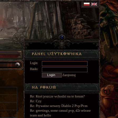
Login:
Hasło:
Zarejestruj
Re: Ktoś jeszcze wchodzi na te forum?
Re: Czy
Re: Prywatne serwery Diablo 2 Pvp/Pvm
Re: greetings, some casual pvp, d2r release
team and hello