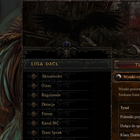
Aktualności
Wyniki w
O nas
Wyniki posorto
Regulamin
Szukana fraza:
Dotacja
Tytuł
Forum
Polemiki prz
Kanał IRC
Dołącz do s
Team Speak
Klany Diablo 