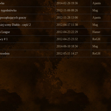
wka
2014-02-26 19:36
Ajantis
 tygodniówka
2012-11-06 09:26
Mag
 początkujących graczy
2012-11-28 13:06
Ajantis
kiej sceny Diablo - część 2
2012-04-17 11:38
Mag
n League
2012-04-23 22:29
Hamer
wy # 1
2012-04-25 23:32
RoGH
2014-06-10 18:56
Mag
essedem
2012-05-11 14:27
RoGH