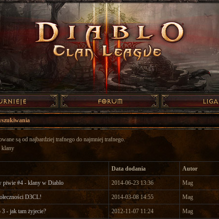
yszukiwania
wane są od najbardziej trafnego do najmniej trafnego.
 klany
Data dodania
Autor
y piwie #4 - klany w Diablo
2014-06-23 13:36
Mag
połeczności D3CL!
2014-03-08 14:55
Mag
3 - jak tam żyjecie?
2012-11-07 11:24
Mag