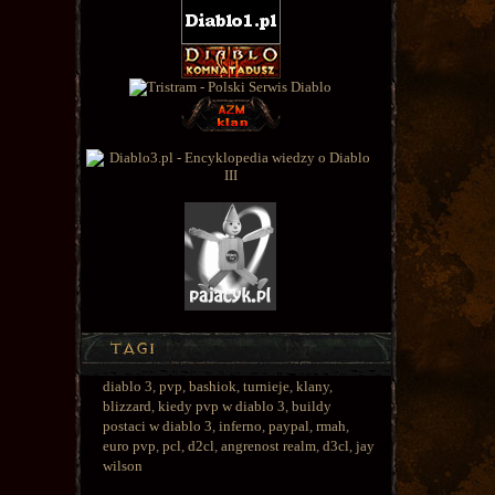
diablo 3
,
pvp
,
bashiok
,
turnieje
,
klany
,
blizzard
,
kiedy pvp w diablo 3
,
buildy
postaci w diablo 3
,
inferno
,
paypal
,
rmah
,
euro pvp
,
pcl
,
d2cl
,
angrenost realm
,
d3cl
,
jay
wilson