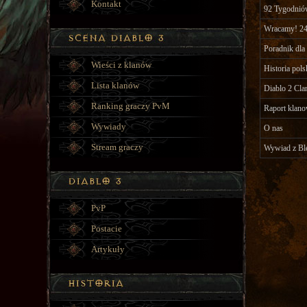
Kontakt
92 Tygodnió
Wracamy! 24
Poradnik dla
Wieści z klanów
Historia pols
Lista klanów
Diablo 2 Cla
Ranking graczy PvM
Raport klano
Wywiady
O nas
Stream graczy
Wywiad z Bl
PvP
Postacie
Artykuły