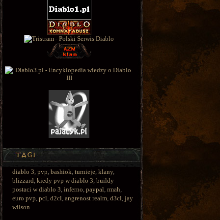
diablo 3
,
pvp
,
bashiok
,
turnieje
,
klany
,
blizzard
,
kiedy pvp w diablo 3
,
buildy
postaci w diablo 3
,
inferno
,
paypal
,
rmah
,
euro pvp
,
pcl
,
d2cl
,
angrenost realm
,
d3cl
,
jay
wilson