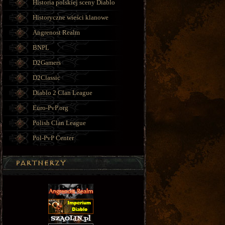
Historia polskiej sceny Diablo
Historyczne wieści klanowe
Angrenost Realm
BNPL
D2Gamers
D2Classic
Diablo 2 Clan League
Euro-PvP.org
Polish Clan League
Pol-PvP Center