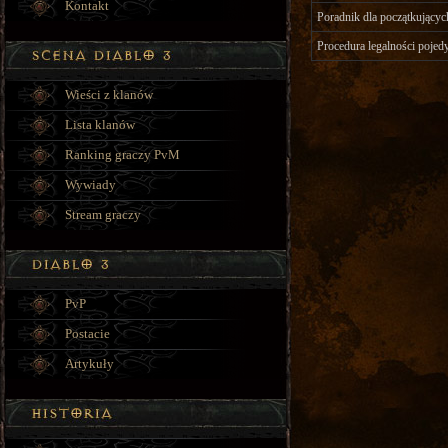
Kontakt
Poradnik dla początkującyc
Procedura legalności poj
Wieści z klanów
Lista klanów
Ranking graczy PvM
Wywiady
Stream graczy
PvP
Postacie
Artykuły