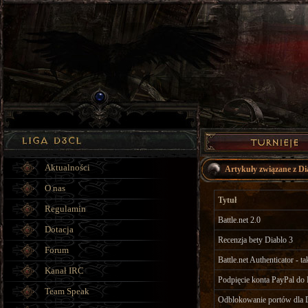
Aktualności
Artykuły związane z Di
O nas
Tytuł
Regulamin
Battle.net 2.0
Dotacja
Recenzja bety Diablo 3
Forum
Battle.net Authenticator - 
Kanał IRC
Podpięcie konta PayPal do B
Team Speak
Odblokowanie portów dla 