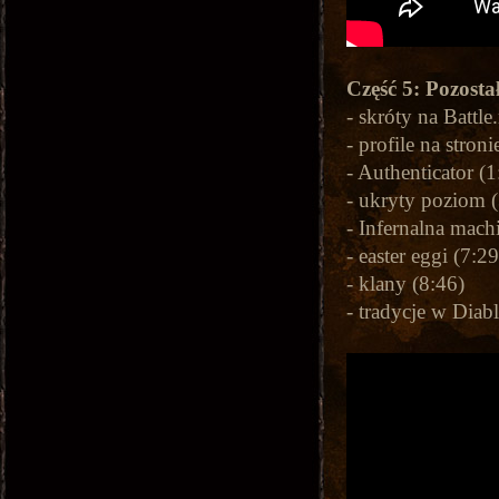
Część 5: Pozosta
- skróty na Battle
- profile na stroni
- Authenticator (1
- ukryty poziom (
- Infernalna mach
- easter eggi (7:29
- klany (8:46)
- tradycje w Diab