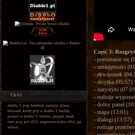
Część 3: Rozgr
- poruszanie się (
- umiejętności (0
- ekwipunek (04:
- skrytka (05:57)
- statystyki (07:0
- rodzaje wyposaż
- dolny panel (10
diablo 3
,
pvp
,
bashiok
,
turnieje
,
klany
,
blizzard
,
kiedy pvp w diablo 3
,
buildy
- mapa (13:01)
postaci w diablo 3
,
inferno
,
paypal
,
rmah
,
- dialogi (13:57)
euro pvp
,
pcl
,
d2cl
,
angrenost realm
,
d3cl
,
jay
- rodzaje przeciw
wilson
- rzemieślnicy (1