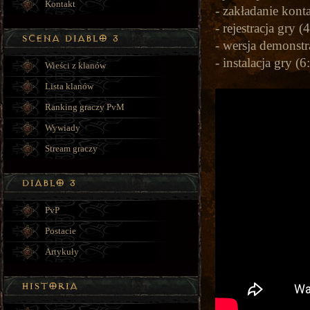
Kontakt
- zakładanie konta
- rejestracja gry (
- wersja demonstr
- instalacja gry (6
Wieści z klanów
Lista klanów
Ranking graczy PvM
Wywiady
Stream graczy
PvP
Postacie
Artykuły