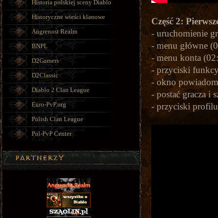
Historia polskiej sceny Diablo
Historyczne wieści klanowe
Część 2: Pierwsz
Angrenost Realm
- uruchomienie gr
- menu główne (0
BNPL
- menu konta (02
D2Gamers
- przyciski funkc
D2Classic
- okno powiadom
Diablo 2 Clan League
- postać gracza i 
Euro-PvP.org
- przyciski profil
Polish Clan League
Pol-PvP Center