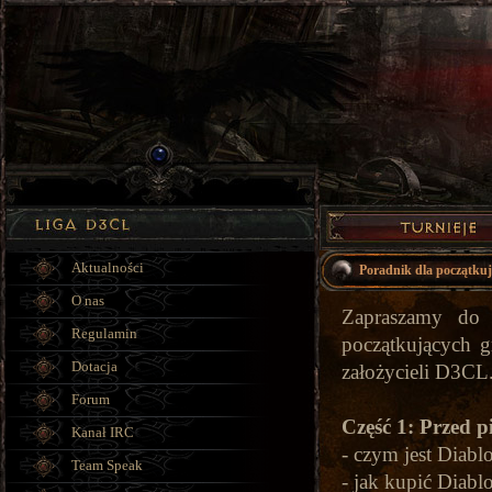
Aktualności
Poradnik dla początkuj
O nas
Zapraszamy do o
Regulamin
początkujących 
Dotacja
założycieli D3CL
Forum
Część 1: Przed 
Kanał IRC
- czym jest Diabl
Team Speak
- jak kupić Diabl