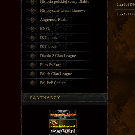
Historia polskiej sceny Diablo
Liga 1v1 D3
Historyczne wieści klanowe
Liga 1v1 D3
Angrenost Realm
BNPL
D2Gamers
D2Classic
Diablo 2 Clan League
Euro-PvP.org
Polish Clan League
Pol-PvP Center