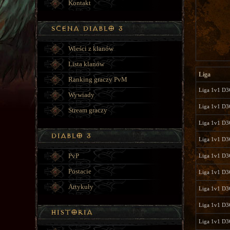
Kontakt
Wieści z klanów
Lista klanów
Liga
Ranking graczy PvM
Liga 1v1 D3
Wywiady
Liga 1v1 D3
Stream graczy
Liga 1v1 D3
Liga 1v1 D3
PvP
Liga 1v1 D3
Postacie
Liga 1v1 D3
Artykuły
Liga 1v1 D3
Liga 1v1 D3
Liga 1v1 D3