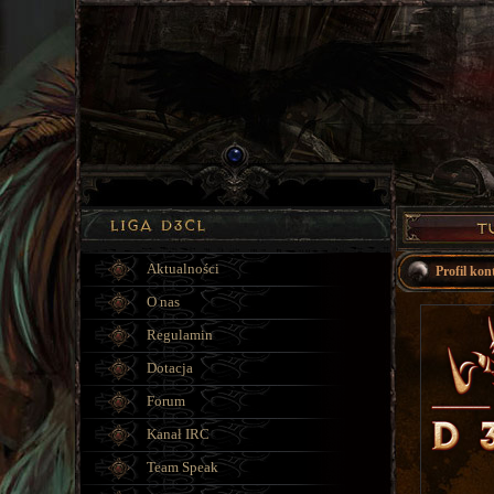
Aktualności
Profil ko
O nas
Regulamin
Dotacja
Forum
Kanał IRC
Team Speak