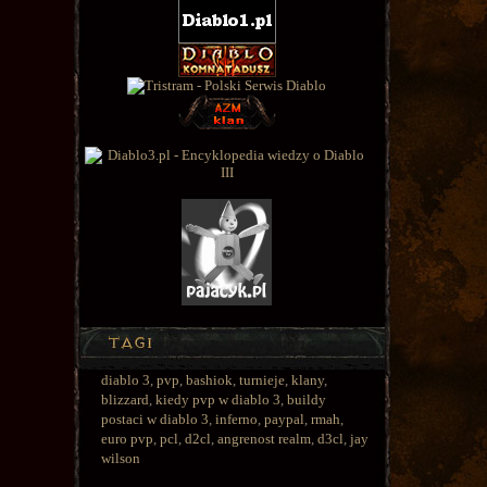
diablo 3
,
pvp
,
bashiok
,
turnieje
,
klany
,
blizzard
,
kiedy pvp w diablo 3
,
buildy
postaci w diablo 3
,
inferno
,
paypal
,
rmah
,
euro pvp
,
pcl
,
d2cl
,
angrenost realm
,
d3cl
,
jay
wilson