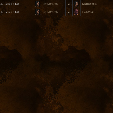
CL - sezon 3 EU
RybA#2786
vs
KNHO#2853
CL - sezon 3 EU
RybA#2786
vs
blade#2351