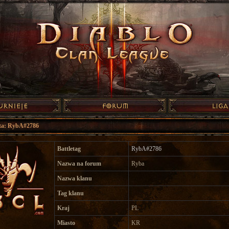
nta: RybA#2786
Battletag
RybA#2786
Nazwa na forum
Ryba
Nazwa klanu
Tag klanu
Kraj
PL
Miasto
KR