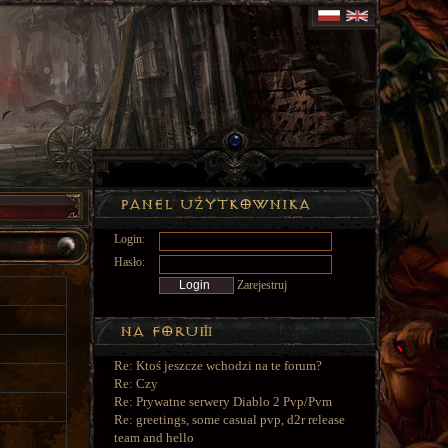
Login:
Hasło:
Zarejestruj
Re: Ktoś jeszcze wchodzi na te forum?
Re: Czy
Re: Prywatne serwery Diablo 2 Pvp/Pvm
Re: greetings, some casual pvp, d2r release
team and hello