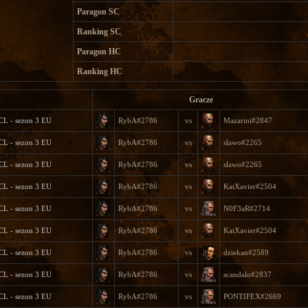
Paragon SC
Ranking SC
Paragon HC
Ranking HC
Gracze
CL - sezon 3 EU
RybA#2786
vs
Mazarini#2847
CL - sezon 3 EU
RybA#2786
vs
slawo#2265
CL - sezon 3 EU
RybA#2786
vs
slawo#2265
CL - sezon 3 EU
RybA#2786
vs
KatXavier#2504
CL - sezon 3 EU
RybA#2786
vs
N0F3aR#2714
CL - sezon 3 EU
RybA#2786
vs
KatXavier#2504
CL - sezon 3 EU
RybA#2786
vs
dziekan#2589
CL - sezon 3 EU
RybA#2786
vs
scandalo#2837
CL - sezon 3 EU
RybA#2786
vs
PONTIFEX#2669