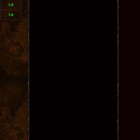
5:0
5:0