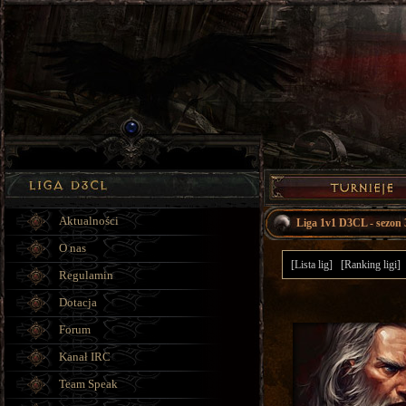
Aktualności
Liga 1v1 D3CL - sezo
O nas
[Lista lig]
[Ranking ligi]
Regulamin
Dotacja
Forum
Kanał IRC
Team Speak