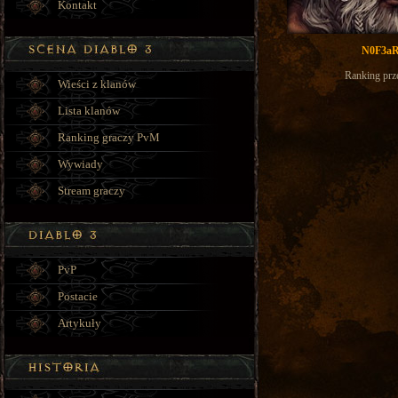
Kontakt
N0F3aR
Ranking prz
Wieści z klanów
Lista klanów
Ranking graczy PvM
Wywiady
Stream graczy
PvP
Postacie
Artykuły