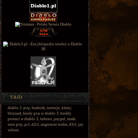
diablo 3
,
pvp
,
bashiok
,
turnieje
,
klany
,
blizzard
,
kiedy pvp w diablo 3
,
buildy
postaci w diablo 3
,
inferno
,
paypal
,
rmah
,
euro pvp
,
pcl
,
d2cl
,
angrenost realm
,
d3cl
,
jay
wilson