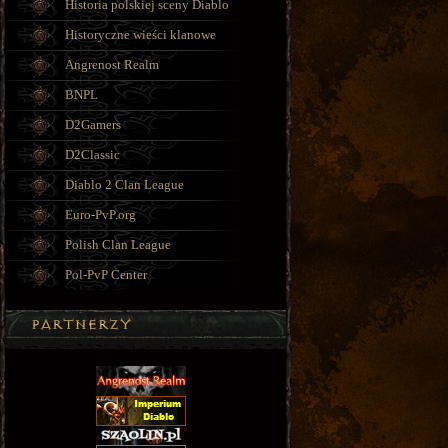
Historia polskiej sceny Diablo
Historyczne wieści klanowe
Angrenost Realm
BNPL
D2Gamers
D2Classic
Diablo 2 Clan League
Euro-PvP.org
Polish Clan League
Pol-PvP Center