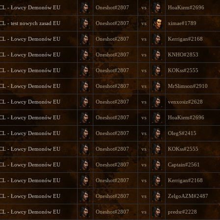
3CL - Łowcy Demonów EU
Oneshot#2807
vs
HoaKiem#2696
CL - test nowych zasad EU
Oneshot#2807
vs
ximae#1789
3CL - Łowcy Demonów EU
Oneshot#2807
vs
Kerrigan#2168
3CL - Łowcy Demonów EU
Oneshot#2807
vs
KNHO#2853
3CL - Łowcy Demonów EU
Oneshot#2807
vs
KOKss#2555
3CL - Łowcy Demonów EU
Oneshot#2807
vs
MrSlimson#2910
3CL - Łowcy Demonów EU
Oneshot#2807
vs
venxosiz#2628
3CL - Łowcy Demonów EU
Oneshot#2807
vs
HoaKiem#2696
3CL - Łowcy Demonów EU
Oneshot#2807
vs
OlegS#2415
3CL - Łowcy Demonów EU
Oneshot#2807
vs
KOKss#2555
3CL - Łowcy Demonów EU
Oneshot#2807
vs
Captain#2561
3CL - Łowcy Demonów EU
Oneshot#2807
vs
Kerrigan#2168
3CL - Łowcy Demonów EU
Oneshot#2807
vs
ZelgoAZM#2487
3CL - Łowcy Demonów EU
Oneshot#2807
vs
predsr#2228