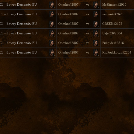
3CL - Łowcy Demonów EU
Oneshot#2807
vs
MrSlimson#2910
3CL - Łowcy Demonów EU
Oneshot#2807
vs
venxosiz#2628
3CL - Łowcy Demonów EU
Oneshot#2807
vs
GREEN#2172
3CL - Łowcy Demonów EU
Oneshot#2807
vs
Uzjel33#2804
3CL - Łowcy Demonów EU
Oneshot#2807
vs
Fidipides#2516
3CL - Łowcy Demonów EU
Oneshot#2807
vs
KtoPodskoczy#2264