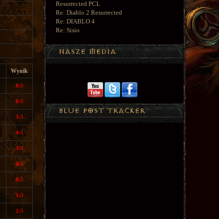
Resurrected PCL
Re: Diablo 2 Resurrected
Re: DIABLO 4
Re: Sisio
Wynik
0:5
0:5
3:5
4:5
3:5
4:5
0:5
1:5
2:5