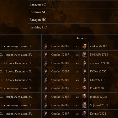
Paragon SC
Ranking SC
Paragon HC
Ranking HC
Gracze
CL - test nowych zasad EU
Oneshot#2807
vs
mokkal#2362
CL - test nowych zasad EU
Oneshot#2807
vs
N0F3aR#2714
3CL - Łowcy Demonów EU
Oneshot#2807
vs
venxosiz#2628
3CL - Łowcy Demonów EU
Oneshot#2807
vs
KOKss#2555
3CL - Łowcy Demonów EU
Oneshot#2807
vs
OlegS#2415
CL - test nowych zasad EU
Oneshot#2807
vs
Forti#2790
CL - test nowych zasad EU
Oneshot#2807
vs
tobi823#2983
CL - test nowych zasad EU
Oneshot#2807
vs
Sojourn#2973
CL - test nowych zasad EU
Oneshot#2807
vs
Devilq#2322