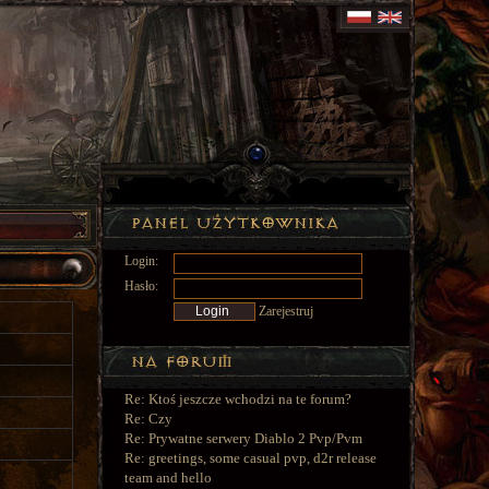
Login:
Hasło:
Zarejestruj
Re: Ktoś jeszcze wchodzi na te forum?
Re: Czy
Re: Prywatne serwery Diablo 2 Pvp/Pvm
Re: greetings, some casual pvp, d2r release
team and hello