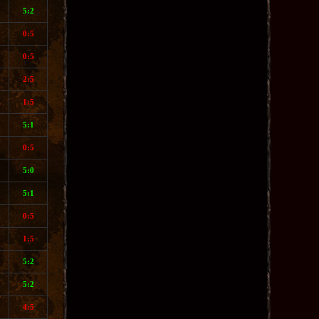
5:2
0:5
0:5
2:5
1:5
5:1
0:5
5:0
5:1
0:5
1:5
5:2
5:2
4:5