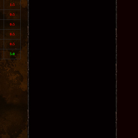
1:5
0:5
0:5
0:5
0:5
5:0