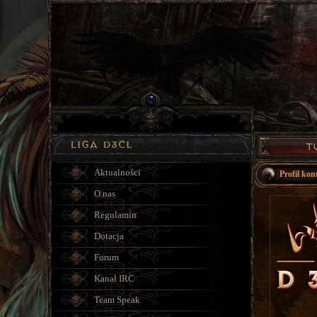
Aktualności
Profil ko
O nas
Regulamin
Dotacja
Forum
Kanał IRC
Team Speak