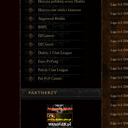
Historia polskiej sceny Diablo
Liga 1v1 D
Historyczne wieści klanowe
Liga 1v1 D3
Angrenost Realm
Liga 1v1 D
BNPL
Liga 1v1 D
D2Gamers
Liga 1v1 D
D2Classic
Liga 1v1 D
Diablo 2 Clan League
Liga 1v1 D
Euro-PvP.org
Liga 1v1 D
Polish Clan League
Liga 1v1 D
Pol-PvP Center
Liga 1v1 D
Liga 1v1 D
Liga 1v1 D
Liga 1v1 D
Liga 1v1 D