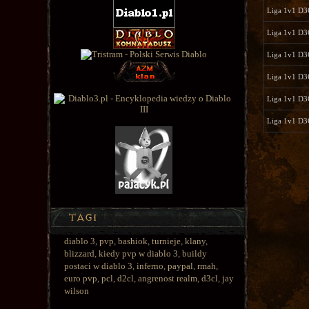
Liga 1v1 D
Liga 1v1 D
Liga 1v1 D
Liga 1v1 D
Liga 1v1 D
Liga 1v1 D
diablo 3
,
pvp
,
bashiok
,
turnieje
,
klany
,
blizzard
,
kiedy pvp w diablo 3
,
buildy
postaci w diablo 3
,
inferno
,
paypal
,
rmah
,
euro pvp
,
pcl
,
d2cl
,
angrenost realm
,
d3cl
,
jay
wilson