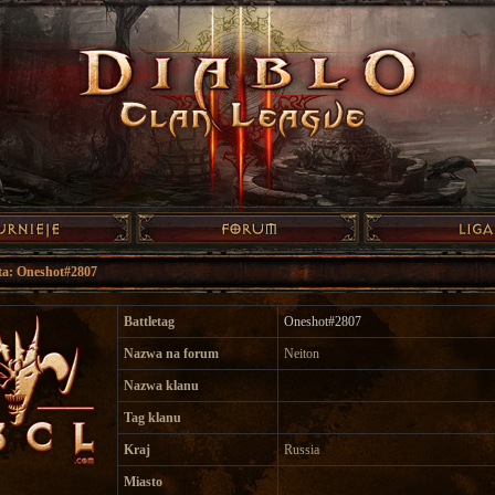
nta: Oneshot#2807
Battletag
Oneshot#2807
Nazwa na forum
Neiton
Nazwa klanu
Tag klanu
Kraj
Russia
Miasto