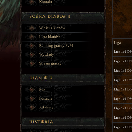
Kontakt
Wieści z klanów
Lista klanów
Liga
Ranking graczy PvM
Liga 1v1 D3
Wywiady
Liga 1v1 D3
Stream graczy
Liga 1v1 D
Liga 1v1 D
PvP
Liga 1v1 D
Postacie
Liga 1v1 D3
Artykuły
Liga 1v1 D3
Liga 1v1 D3
Liga 1v1 D3