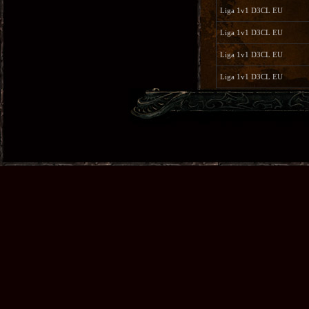
Liga 1v1 D3CL EU
Liga 1v1 D3CL EU
Liga 1v1 D3CL EU
Liga 1v1 D3CL EU