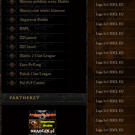
Historia polskiej sceny Diablo
Liga 1v1 D3CL EU
Historyczne wieści klanowe
Liga 1v1 D3CL EU
Angrenost Realm
Liga 1v1 D3CL EU
BNPL
Liga 1v1 D3CL EU
D2Gamers
Liga 1v1 D3CL EU
D2Classic
Liga 1v1 D3CL EU
Diablo 2 Clan League
Liga 1v1 D3CL EU
Euro-PvP.org
Liga 1v1 D3CL EU
Polish Clan League
Liga 1v1 D3CL EU
Pol-PvP Center
Liga 1v1 D3CL EU
Liga 1v1 D3CL EU
Liga 1v1 D3CL EU
Liga 1v1 D3CL EU
Liga 1v1 D3CL EU