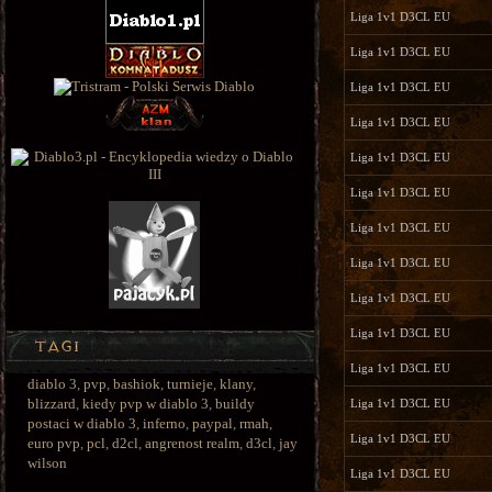
Liga 1v1 D3CL EU
Liga 1v1 D3CL EU
Liga 1v1 D3CL EU
Liga 1v1 D3CL EU
Liga 1v1 D3CL EU
Liga 1v1 D3CL EU
Liga 1v1 D3CL EU
Liga 1v1 D3CL EU
Liga 1v1 D3CL EU
Liga 1v1 D3CL EU
Liga 1v1 D3CL EU
diablo 3
,
pvp
,
bashiok
,
turnieje
,
klany
,
blizzard
,
kiedy pvp w diablo 3
,
buildy
Liga 1v1 D3CL EU
postaci w diablo 3
,
inferno
,
paypal
,
rmah
,
Liga 1v1 D3CL EU
euro pvp
,
pcl
,
d2cl
,
angrenost realm
,
d3cl
,
jay
wilson
Liga 1v1 D3CL EU