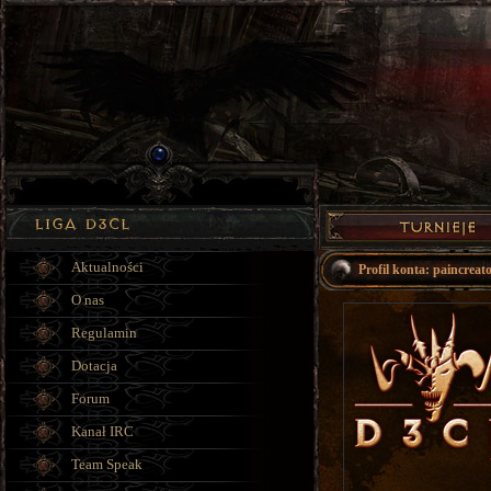
Aktualności
Profil konta: paincreat
O nas
Regulamin
Dotacja
Forum
Kanał IRC
Team Speak