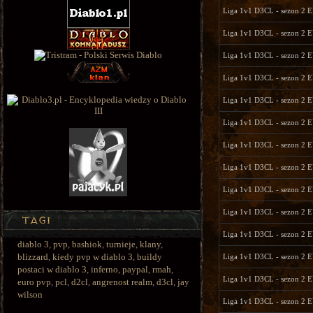
Liga 1v1 D3CL - sezon 2 
Liga 1v1 D3CL - sezon 2 
Liga 1v1 D3CL - sezon 2 
Liga 1v1 D3CL - sezon 2 
Liga 1v1 D3CL - sezon 2 
Liga 1v1 D3CL - sezon 2 
Liga 1v1 D3CL - sezon 2 
Liga 1v1 D3CL - sezon 2 
Liga 1v1 D3CL - sezon 2 
Liga 1v1 D3CL - sezon 2 
Liga 1v1 D3CL - sezon 2 
diablo 3
,
pvp
,
bashiok
,
turnieje
,
klany
,
blizzard
,
kiedy pvp w diablo 3
,
buildy
Liga 1v1 D3CL - sezon 2 
postaci w diablo 3
,
inferno
,
paypal
,
rmah
,
Liga 1v1 D3CL - sezon 2 
euro pvp
,
pcl
,
d2cl
,
angrenost realm
,
d3cl
,
jay
wilson
Liga 1v1 D3CL - sezon 2 