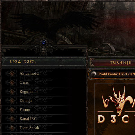
Aktualności
Profil konta: Uzjel33#2
O nas
Regulamin
Dotacja
Forum
Kanał IRC
Team Speak