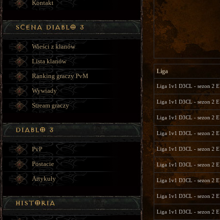
Kontakt
Wieści z klanów
Lista klanów
Liga
Ranking graczy PvM
Liga 1v1 D3CL - sezon 2 
Wywiady
Liga 1v1 D3CL - sezon 2 
Stream graczy
Liga 1v1 D3CL - sezon 2 
Liga 1v1 D3CL - sezon 2 
PvP
Liga 1v1 D3CL - sezon 2 
Postacie
Liga 1v1 D3CL - sezon 2 
Artykuły
Liga 1v1 D3CL - sezon 2 
Liga 1v1 D3CL - sezon 2 
Liga 1v1 D3CL - sezon 2 