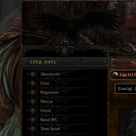
Aktualności
Liga 1v1
O nas
[Lista lig]
Regulamin
Dotacja
Forum
Kanał IRC
Team Speak