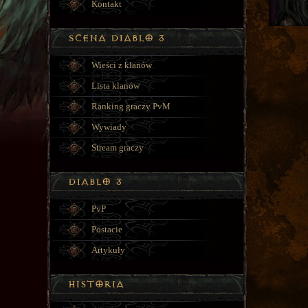
Kontakt
Wieści z klanów
Lista klanów
Ranking graczy PvM
Wywiady
Stream graczy
PvP
Postacie
Artykuły