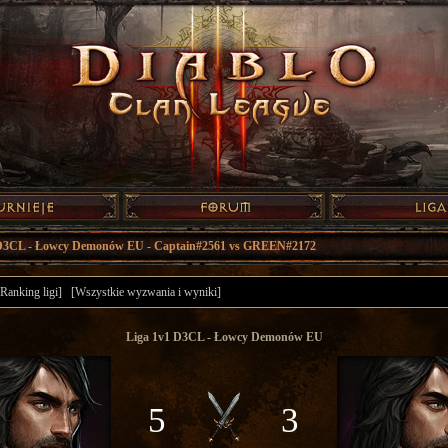
 D3CL - Łowcy Demonów EU - Captain#2561 vs GREEN#2172
[Ranking ligi]
[Wszystkie wyzwania i wyniki]
Liga 1v1 D3CL - Łowcy Demonów EU
5
3