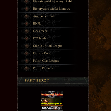
Historia polskiej sceny Diablo
Historyczne wieści klanowe
Angrenost Realm
BNPL
D2Gamers
D2Classic
Diablo 2 Clan League
Euro-PvP.org
Polish Clan League
Pol-PvP Center