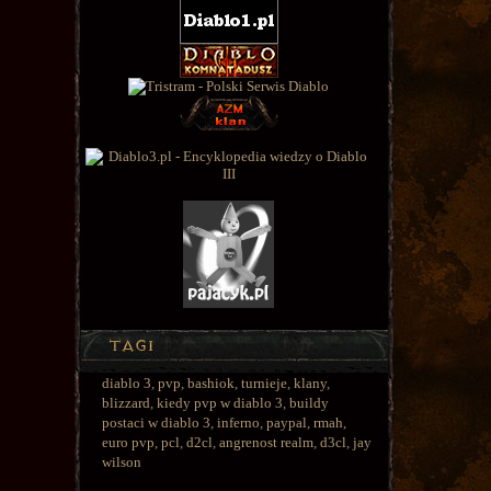
diablo 3
,
pvp
,
bashiok
,
turnieje
,
klany
,
blizzard
,
kiedy pvp w diablo 3
,
buildy
postaci w diablo 3
,
inferno
,
paypal
,
rmah
,
euro pvp
,
pcl
,
d2cl
,
angrenost realm
,
d3cl
,
jay
wilson