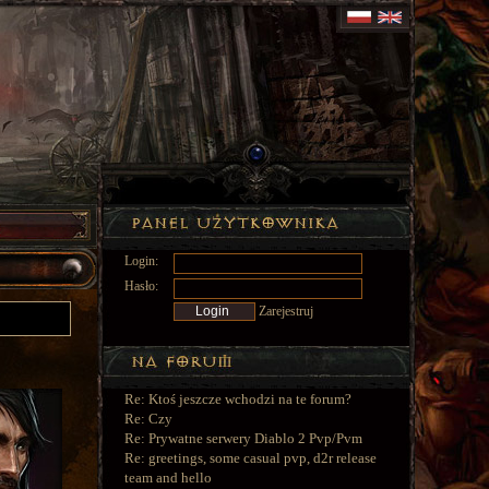
Login:
Hasło:
Zarejestruj
Re: Ktoś jeszcze wchodzi na te forum?
Re: Czy
Re: Prywatne serwery Diablo 2 Pvp/Pvm
Re: greetings, some casual pvp, d2r release
team and hello