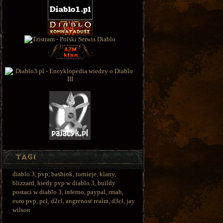
diablo 3
,
pvp
,
bashiok
,
turnieje
,
klany
,
blizzard
,
kiedy pvp w diablo 3
,
buildy
postaci w diablo 3
,
inferno
,
paypal
,
rmah
,
euro pvp
,
pcl
,
d2cl
,
angrenost realm
,
d3cl
,
jay
wilson