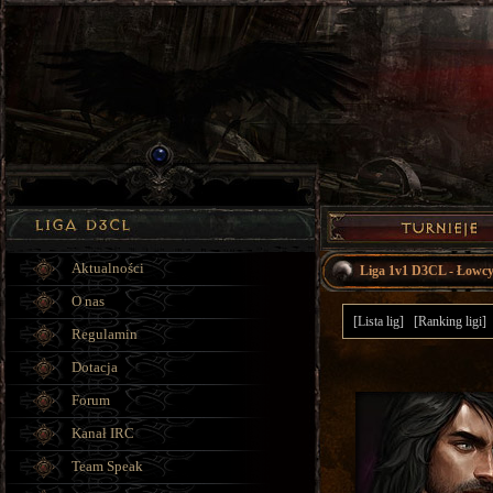
Aktualności
Liga 1v1 D3CL - Łowc
O nas
[Lista lig]
[Ranking ligi]
Regulamin
Dotacja
Forum
Kanał IRC
Team Speak