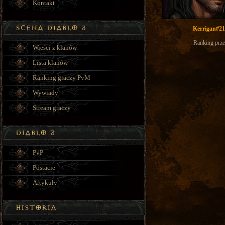
Kontakt
Kerrigan#2
Ranking prze
Wieści z klanów
Lista klanów
Ranking graczy PvM
Wywiady
Stream graczy
PvP
Postacie
Artykuły