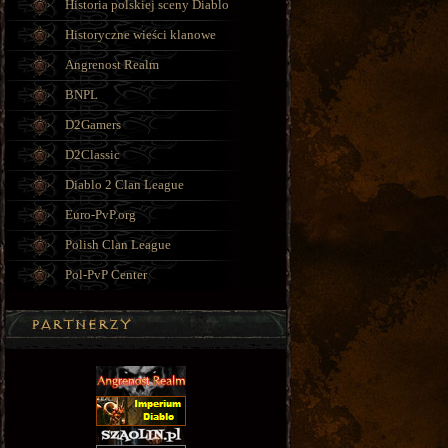
Historia polskiej sceny Diablo
Historyczne wieści klanowe
Angrenost Realm
BNPL
D2Gamers
D2Classic
Diablo 2 Clan League
Euro-PvP.org
Polish Clan League
Pol-PvP Center