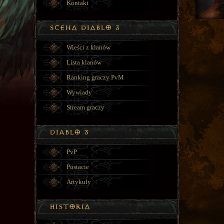
Kontakt
Wieści z klanów
Lista klanów
Ranking graczy PvM
Wywiady
Stream graczy
PvP
Postacie
Artykuły