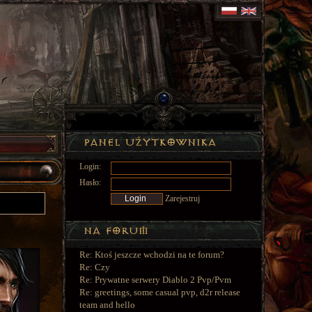
Login:
Hasło:
Zarejestruj
Re: Ktoś jeszcze wchodzi na te forum?
Re: Czy
Re: Prywatne serwery Diablo 2 Pvp/Pvm
Re: greetings, some casual pvp, d2r release
team and hello