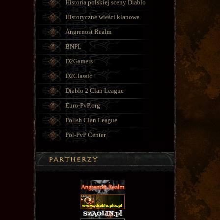
Historia polskiej sceny Diablo
Historyczne wieści klanowe
Angrenost Realm
BNPL
D2Gamers
D2Classic
Diablo 2 Clan League
Euro-PvP.org
Polish Clan League
Pol-PvP Center