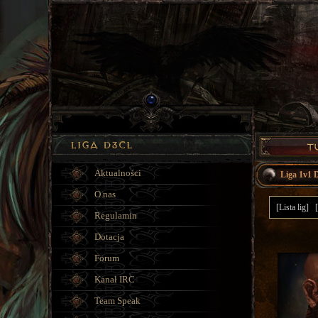
Aktualności
Liga 1v1 
O nas
[Lista lig]
Regulamin
Dotacja
Forum
Kanał IRC
Team Speak