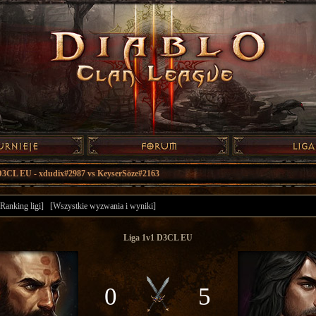
D3CL EU - xdudix#2987 vs KeyserSöze#2163
[Ranking ligi]
[Wszystkie wyzwania i wyniki]
Liga 1v1 D3CL EU
0
5