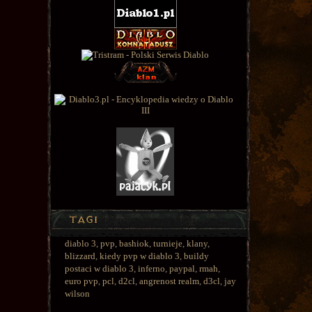
diablo 3
,
pvp
,
bashiok
,
turnieje
,
klany
,
blizzard
,
kiedy pvp w diablo 3
,
buildy
postaci w diablo 3
,
inferno
,
paypal
,
rmah
,
euro pvp
,
pcl
,
d2cl
,
angrenost realm
,
d3cl
,
jay
wilson