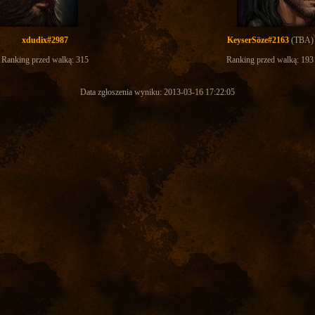
xdudix#2987
KeyserSöze#2163
(TBA)
Ranking przed walką: 315
Ranking przed walką: 193
Data zgłoszenia wyniku: 2013-03-16 17:22:05