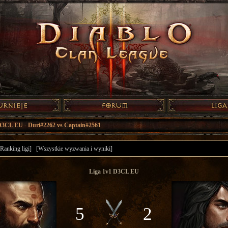
D3CL EU - Duri#2262 vs Captain#2561
[Ranking ligi]
[Wszystkie wyzwania i wyniki]
Liga 1v1 D3CL EU
5
2