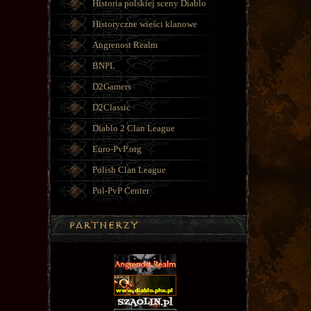
Historia polskiej sceny Diablo
Historyczne wieści klanowe
Angrenost Realm
BNPL
D2Gamers
D2Classic
Diablo 2 Clan League
Euro-PvP.org
Polish Clan League
Pol-PvP Center