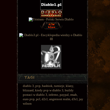
diablo 3
,
pvp
,
bashiok
,
turnieje
,
klany
,
blizzard
,
kiedy pvp w diablo 3
,
buildy
postaci w diablo 3
,
inferno
,
paypal
,
rmah
,
euro pvp
,
pcl
,
d2cl
,
angrenost realm
,
d3cl
,
jay
wilson