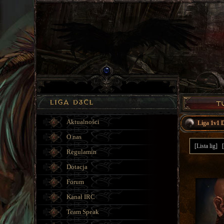
Aktualności
Liga 1v1 
O nas
[Lista lig]
Regulamin
Dotacja
Forum
Kanał IRC
Team Speak