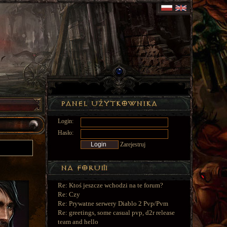
Login:
Hasło:
Zarejestruj
Re: Ktoś jeszcze wchodzi na te forum?
Re: Czy
Re: Prywatne serwery Diablo 2 Pvp/Pvm
Re: greetings, some casual pvp, d2r release
team and hello