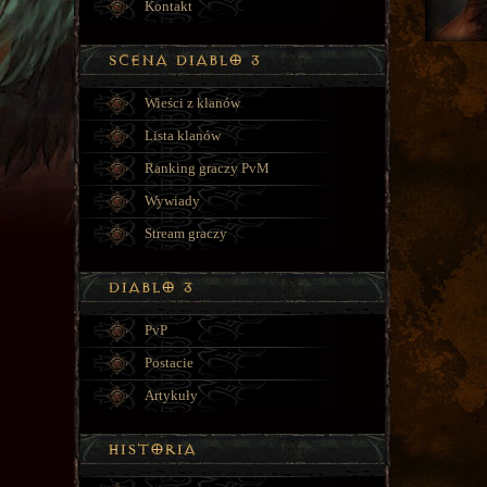
Kontakt
Wieści z klanów
Lista klanów
Ranking graczy PvM
Wywiady
Stream graczy
PvP
Postacie
Artykuły