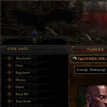
Aktualności
Liga 1v1 D3CL - PTR -
O nas
[Lista lig]
[Ranking ligi]
Regulamin
Dotacja
Forum
Kanał IRC
Team Speak