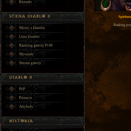
Kontakt
Spiritu
Ranking prz
Wieści z klanów
Lista klanów
Ranking graczy PvM
Wywiady
Stream graczy
PvP
Postacie
Artykuły