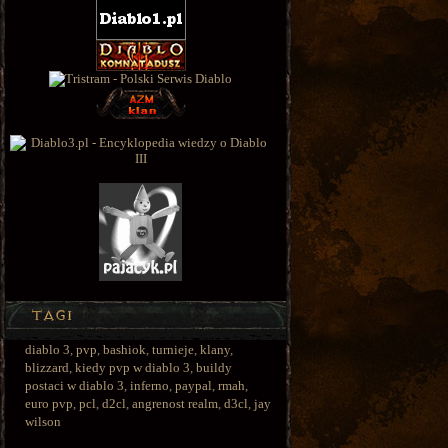
diablo 3
,
pvp
,
bashiok
,
turnieje
,
klany
,
blizzard
,
kiedy pvp w diablo 3
,
buildy
postaci w diablo 3
,
inferno
,
paypal
,
rmah
,
euro pvp
,
pcl
,
d2cl
,
angrenost realm
,
d3cl
,
jay
wilson