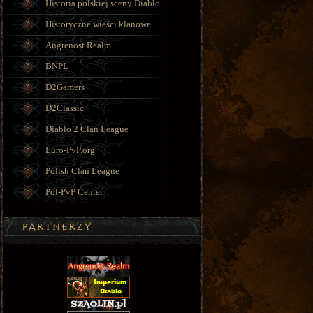
Historia polskiej sceny Diablo
Historyczne wieści klanowe
Angrenost Realm
BNPL
D2Gamers
D2Classic
Diablo 2 Clan League
Euro-PvP.org
Polish Clan League
Pol-PvP Center