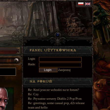
Login:
Hasło:
Zarejestruj
Re: Ktoś jeszcze wchodzi na te forum?
Re: Czy
Re: Prywatne serwery Diablo 2 Pvp/Pvm
Re: greetings, some casual pvp, d2r release
team and hello