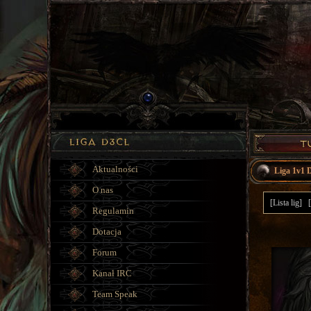
Aktualności
Liga 1v1 
O nas
[Lista lig]
Regulamin
Dotacja
Forum
Kanał IRC
Team Speak