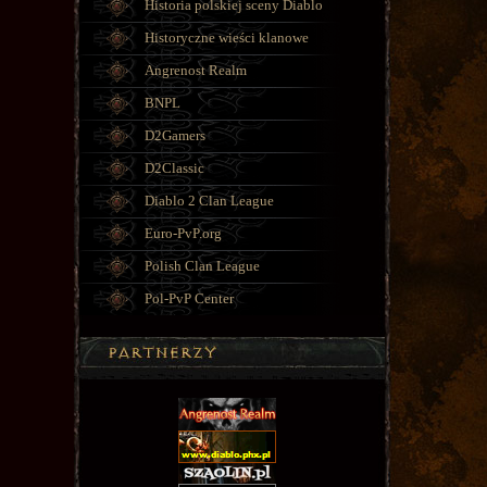
Historia polskiej sceny Diablo
Historyczne wieści klanowe
Angrenost Realm
BNPL
D2Gamers
D2Classic
Diablo 2 Clan League
Euro-PvP.org
Polish Clan League
Pol-PvP Center