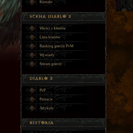
Kontakt
Wieści z klanów
Lista klanów
Ranking graczy PvM
Wywiady
Stream graczy
PvP
Postacie
Artykuły