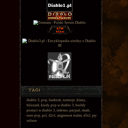
diablo 3
,
pvp
,
bashiok
,
turnieje
,
klany
,
blizzard
,
kiedy pvp w diablo 3
,
buildy
postaci w diablo 3
,
inferno
,
paypal
,
rmah
,
euro pvp
,
pcl
,
d2cl
,
angrenost realm
,
d3cl
,
jay
wilson