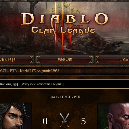
D3CL - PTR - Kitek#2172 vs gumix#2956
[Ranking ligi]
[Wszystkie wyzwania i wyniki]
Liga 1v1 D3CL - PTR
0
5