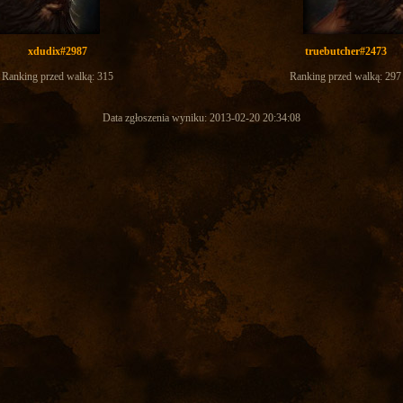
xdudix#2987
truebutcher#2473
Ranking przed walką: 315
Ranking przed walką: 297
Data zgłoszenia wyniku: 2013-02-20 20:34:08