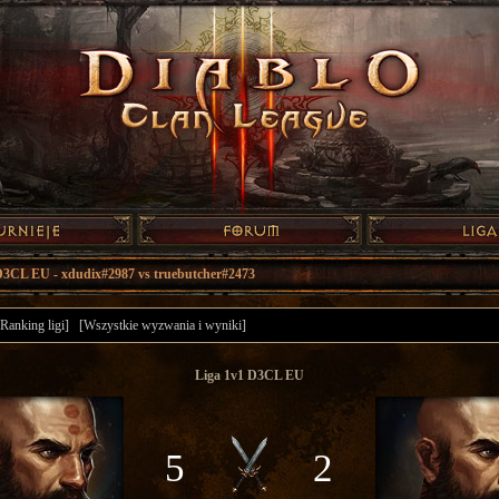
D3CL EU - xdudix#2987 vs truebutcher#2473
[Ranking ligi]
[Wszystkie wyzwania i wyniki]
Liga 1v1 D3CL EU
5
2