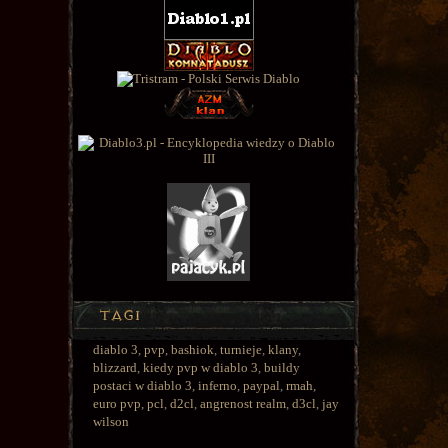
diablo 3
,
pvp
,
bashiok
,
turnieje
,
klany
,
blizzard
,
kiedy pvp w diablo 3
,
buildy
postaci w diablo 3
,
inferno
,
paypal
,
rmah
,
euro pvp
,
pcl
,
d2cl
,
angrenost realm
,
d3cl
,
jay
wilson