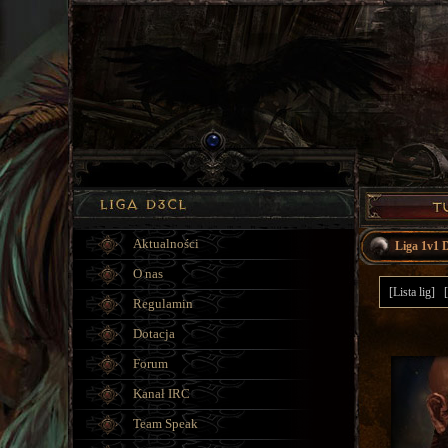
Aktualności
Liga 1v1 
O nas
[Lista lig]
Regulamin
Dotacja
Forum
Kanał IRC
Team Speak