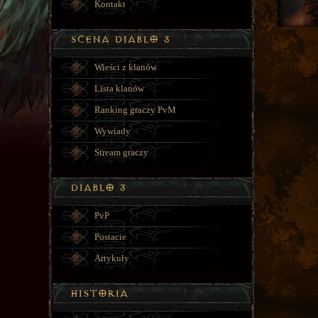
Kontakt
Wieści z klanów
Lista klanów
Ranking graczy PvM
Wywiady
Stream graczy
PvP
Postacie
Artykuły