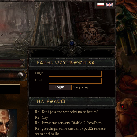
Login:
Hasło:
Zarejestruj
Re: Ktoś jeszcze wchodzi na te forum?
Re: Czy
Re: Prywatne serwery Diablo 2 Pvp/Pvm
Re: greetings, some casual pvp, d2r release
team and hello