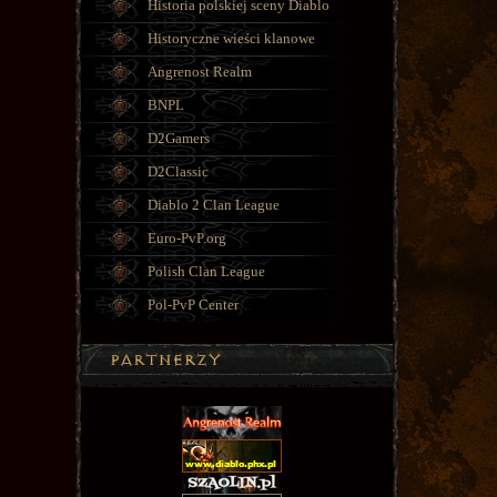
Historia polskiej sceny Diablo
Historyczne wieści klanowe
Angrenost Realm
BNPL
D2Gamers
D2Classic
Diablo 2 Clan League
Euro-PvP.org
Polish Clan League
Pol-PvP Center