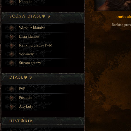
Kontakt
truebutc
Ranking prze
Wieści z klanów
Lista klanów
Ranking graczy PvM
Wywiady
Stream graczy
PvP
Postacie
Artykuły