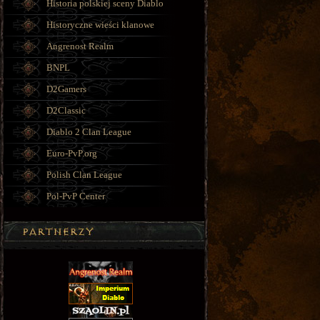
Historia polskiej sceny Diablo
Historyczne wieści klanowe
Angrenost Realm
BNPL
D2Gamers
D2Classic
Diablo 2 Clan League
Euro-PvP.org
Polish Clan League
Pol-PvP Center