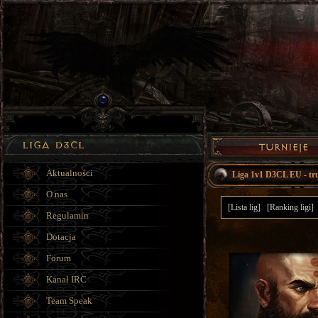
Aktualności
Liga 1v1 D3CL EU - tr
O nas
[Lista lig]
[Ranking ligi]
Regulamin
Dotacja
Forum
Kanał IRC
Team Speak