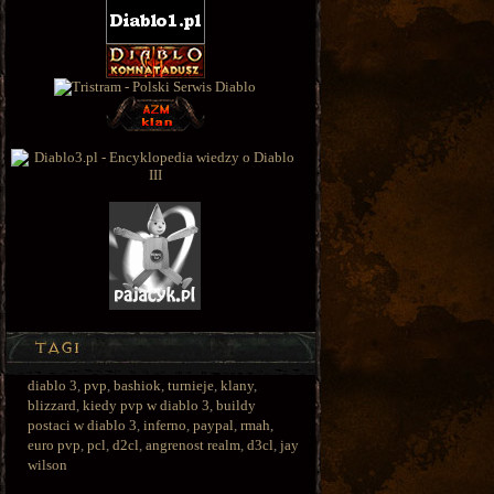
diablo 3
,
pvp
,
bashiok
,
turnieje
,
klany
,
blizzard
,
kiedy pvp w diablo 3
,
buildy
postaci w diablo 3
,
inferno
,
paypal
,
rmah
,
euro pvp
,
pcl
,
d2cl
,
angrenost realm
,
d3cl
,
jay
wilson