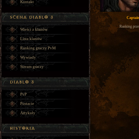
Kontakt
Captai
Ranking prze
Wieści z klanów
Lista klanów
Ranking graczy PvM
Wywiady
Stream graczy
PvP
Postacie
Artykuły