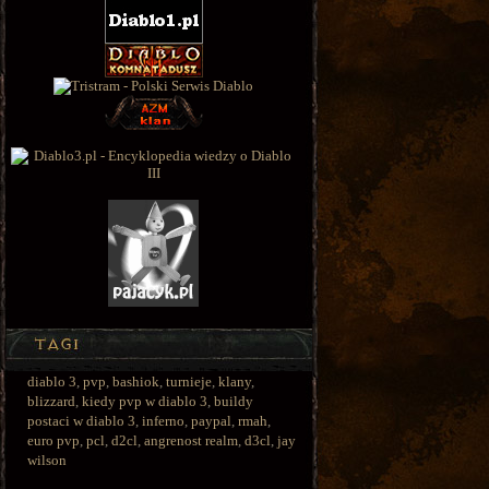
diablo 3
,
pvp
,
bashiok
,
turnieje
,
klany
,
blizzard
,
kiedy pvp w diablo 3
,
buildy
postaci w diablo 3
,
inferno
,
paypal
,
rmah
,
euro pvp
,
pcl
,
d2cl
,
angrenost realm
,
d3cl
,
jay
wilson