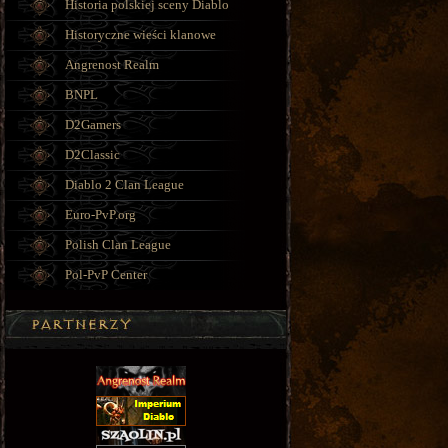
Historia polskiej sceny Diablo
Historyczne wieści klanowe
Angrenost Realm
BNPL
D2Gamers
D2Classic
Diablo 2 Clan League
Euro-PvP.org
Polish Clan League
Pol-PvP Center