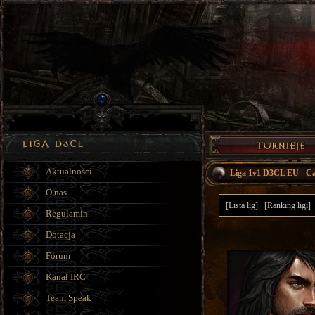
Aktualności
Liga 1v1 D3CL EU - C
O nas
[Lista lig]
[Ranking ligi]
Regulamin
Dotacja
Forum
Kanał IRC
Team Speak