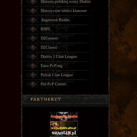
Historia polskiej sceny Diablo
Historyczne wieści klanowe
Angrenost Realm
BNPL
D2Gamers
D2Classic
Diablo 2 Clan League
Euro-PvP.org
Polish Clan League
Pol-PvP Center