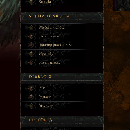
Kontakt
Wieści z klanów
Lista klanów
Ranking graczy PvM
Wywiady
Stream graczy
PvP
Postacie
Artykuły