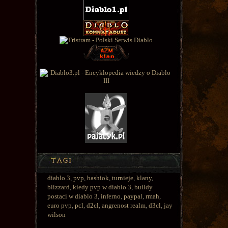
diablo 3
,
pvp
,
bashiok
,
turnieje
,
klany
,
blizzard
,
kiedy pvp w diablo 3
,
buildy
postaci w diablo 3
,
inferno
,
paypal
,
rmah
,
euro pvp
,
pcl
,
d2cl
,
angrenost realm
,
d3cl
,
jay
wilson