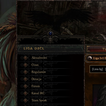
Aktualności
Liga 1v1 
O nas
[Lista lig]
Regulamin
Dotacja
Forum
Kanał IRC
Team Speak