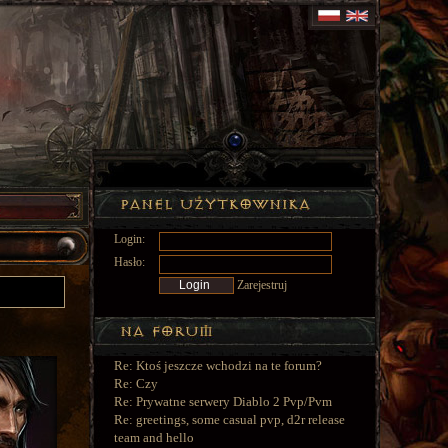
Login:
Hasło:
Zarejestruj
Re: Ktoś jeszcze wchodzi na te forum?
Re: Czy
Re: Prywatne serwery Diablo 2 Pvp/Pvm
Re: greetings, some casual pvp, d2r release
team and hello