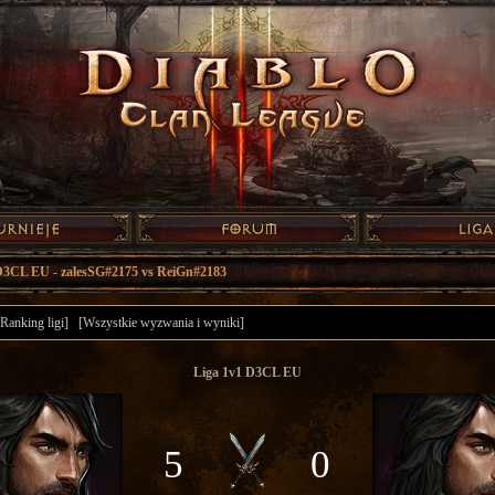
D3CL EU - zalesSG#2175 vs ReiGn#2183
[Ranking ligi]
[Wszystkie wyzwania i wyniki]
Liga 1v1 D3CL EU
5
0