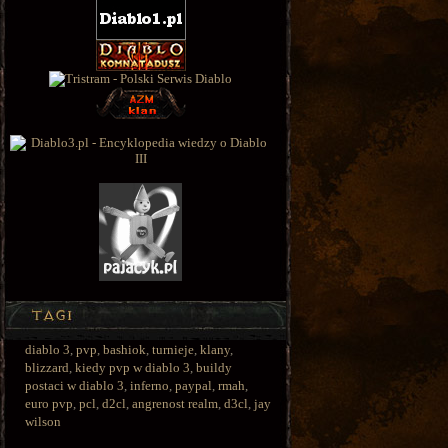
diablo 3
,
pvp
,
bashiok
,
turnieje
,
klany
,
blizzard
,
kiedy pvp w diablo 3
,
buildy
postaci w diablo 3
,
inferno
,
paypal
,
rmah
,
euro pvp
,
pcl
,
d2cl
,
angrenost realm
,
d3cl
,
jay
wilson