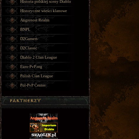
Historia polskiej sceny Diablo
Historyczne wieści klanowe
Angrenost Realm
BNPL
D2Gamers
D2Classic
Diablo 2 Clan League
Euro-PvP.org
Polish Clan League
Pol-PvP Center