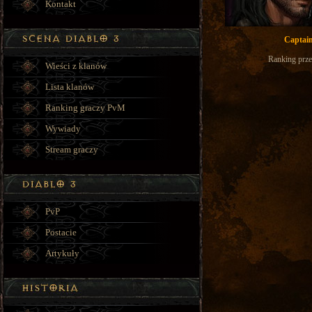
Kontakt
Captai
Ranking prze
Wieści z klanów
Lista klanów
Ranking graczy PvM
Wywiady
Stream graczy
PvP
Postacie
Artykuły