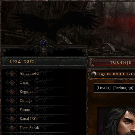
Aktualności
Liga 1v1 D3CL EU - 
O nas
[Lista lig]
[Ranking ligi]
Regulamin
Dotacja
Forum
Kanał IRC
Team Speak